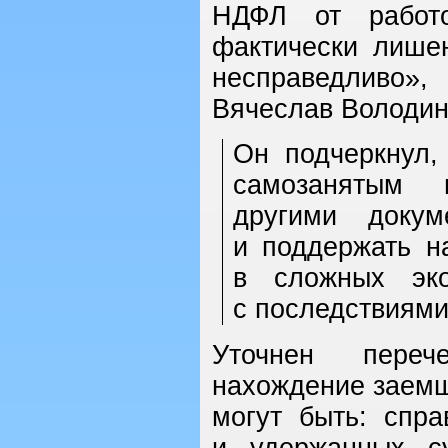
НДФЛ от работо
фактически лишен
несправедливо»
Вячеслав Володин
Он подчеркнул,
самозанятым 
другими докум
и поддержать н
в сложных эко
с последствиями
Уточнен переч
нахождение заемщ
могут быть: спр
и удержанных с