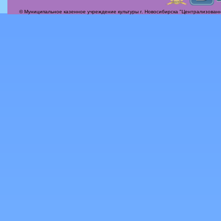
© Муниципальное казенное учреждение культуры г. Новосибирска "Централизованн
Актуальные вопросы
Альбомы
Афиша
Бесплатная юридическая консультация
Вечер-поздравление «Сегодня мамин день!»
Илья Михайлович Лавров
История
Контакты
Награды
О себе, о жизни, о судьбе!
Периодика
Пробная галерея
Услуги