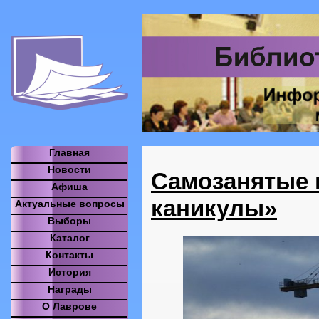
Главная
Новости
Самозанятые 
Афиша
каникулы»
Актуальные вопросы
Выборы
Каталог
Контакты
История
Награды
О Лаврове