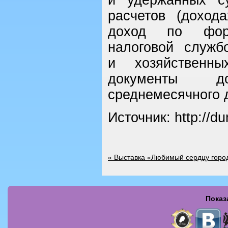
расчетов (доход
доход по форм
налоговой служб
и хозяйственн
документы д
среднемесячного 
Источник: http://d
«
Выставка «Любимый сердцу горо
Показ
Страницы