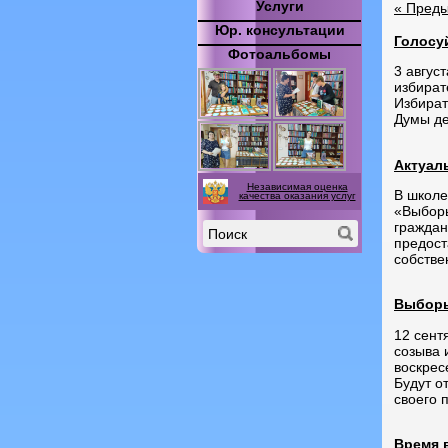
Услуги
«
Преды
Юр. консультации
Голосуй
Фотоальбомы
3 авгус
избират
Избират
Думы де
Актуал
Независимая оценка
В школе
качества оказания услуг
«Выборы
граждан
предост
собстве
Выборы
12 сент
созыва 
воскрес
Будут о
своего 
Время 