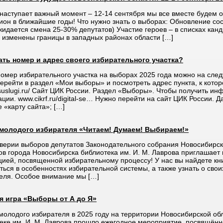
 наступает важный момент – 12-14 сентября мы все вместе будем о
ион в ближайшие годы! Что нужно знать о выборах: Обновление сос
жидается смена 25-30% депутатов) Участие героев – в списках кан
– изменены границы в западных районах области […]
ать номер и адрес своего избирательного участка?
номер избирательного участка на выборах 2025 года можно на след
ерейти в раздел «Мои выборы» и посмотреть адрес пункта, к кото
uslugi.ru/ Сайт ЦИК России. Раздел «Выборы». Чтобы получить ин
ации. www.cikrf.ru/digital-se… Нужно перейти на сайт ЦИК России.
е «карту сайта»; […]
 молодого избирателя «Читаем! Думаем! Выбираем!»
верии выборов депутатов Законодательного собрания Новосибирск
ов города Новосибирска библиотека им. И. М. Лаврова приглашает 
цией, посвященной избирательному процессу! У нас вы найдете кн
ться в особенностях избирательной системы, а также узнать о свои
еля. Особое внимание мы […]
я игра «Выборы от А до Я»
молодого избирателя в 2025 году на территории Новосибирской обл
еке им. И. М. Лаврова прошло ежегодное мероприятие, посвящённ