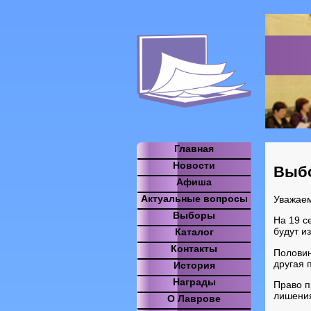
Главная
Новости
Выб
Афиша
Актуальные вопросы
Уважаем
Выборы
На 19 с
будут и
Каталог
Контакты
Половин
другая 
История
Награды
Право п
лишения
О Лаврове