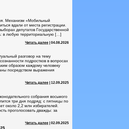
ния. Механизм «Мобильный
иться вдали от места регистрации.
выборах депутатов Государственной
ь: в любую территориальную […]
Читать далее
| 04.08.2026
туальный разговор на тему
ознанности подростков в вопросах
каким образом каждому человеку
раны посредством выражения
Читать далее
| 12.09.2025
аконодательного собрания восьмого
лится три дня подряд: с пятницы по
т около 2,2 млн избирателей.
сть проголосовать дважды: за
Читать далее
| 02.09.2025
025