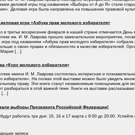
ками деловой игры под названием «Выборы от А до Я» стали стар
ия». Деловая игра была направлена на повышение правовой куль
-деловая игра «Азбука прав молодого избирателя»
о в третье воскресение февраля в нашей стране отмечается День м
отеке им. И. М. Лаврова прошло замечательное мероприятие, пос
 игра под названием «Азбука прав молодого избирателя» собрал
больше о своих правах и обязанностях в качестве избирателей. Ор
 Мария […]
ка «Курс молодого избирателя»
отеке имени И. М. Лаврова состоялась интересная и познавательн
о избирателя». На полках этой выставки можно было увидеть множ
ельному праву. Эти книги станут незаменимым помощником для мо
т разбираться в этой важной теме. Книги на выставке рассказывают
 […]
вали выборы Президента Российской Федерации!
 будут работать три дня: 15, 16 и 17 марта с 8:00 до 20:00. Успейте
дущие записи