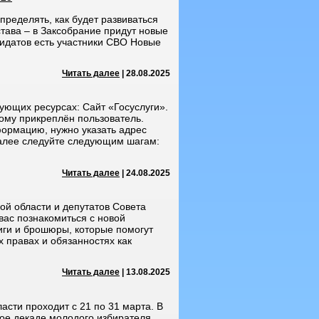
пределять, как будет развиваться
тава – в Заксобрание придут новые
дидатов есть участники СВО Новые
Читать далее
| 28.08.2025
ующих ресурсах: Сайт «Госуслуги».
рому прикреплён пользователь.
формацию, нужно указать адрес
 Далее следуйте следующим шагам:
Читать далее
| 24.08.2025
ой области и депутатов Совета
вас познакомиться с новой
иги и брошюры, которые помогут
х правах и обязанностях как
Читать далее
| 13.08.2025
асти проходит с 21 по 31 марта. В
ое декаде молодого избирателя.