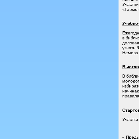
Участни
«Гармон
Учебно
Ежегодн
в библи
деловая
узнать 
Немова
Выстав
В библи
молодог
избират
начинаю
правила
Старто
Участки
«
Преды