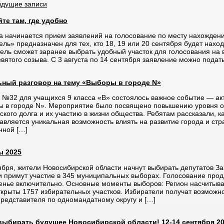
дущие записи
те там, где удобно
та начинается прием заявлений на голосование по месту нахожде
ель» предназначен для тех, кто 18, 19 или 20 сентября будет наход
ель сможет заранее выбрать удобный участок для голосования на 
вятого созыва. С 3 августа по 14 сентября заявление можно подат
ьный разговор на тему «Выборы в городе N»
 №32 для учащихся 9 класса «В» состоялось важное событие — ак
 в городе N». Мероприятие было посвящено повышению уровня ос
ского долга и их участию в жизни общества. Ребятам рассказали, 
авляется уникальная возможность влиять на развитие города и ст
нной […]
 2025
ября, жители Новосибирской области начнут выбирать депутатов З
и примут участие в 345 муниципальных выборах. Голосование прод
енье включительно. Основные моменты выборов: Регион насчитывае
ткрыты 1757 избирательных участков. Избиратели получат возможно
представителя по одномандатному округу и […]
выбирать будущее Новосибирской области! 12-14 сентября 2