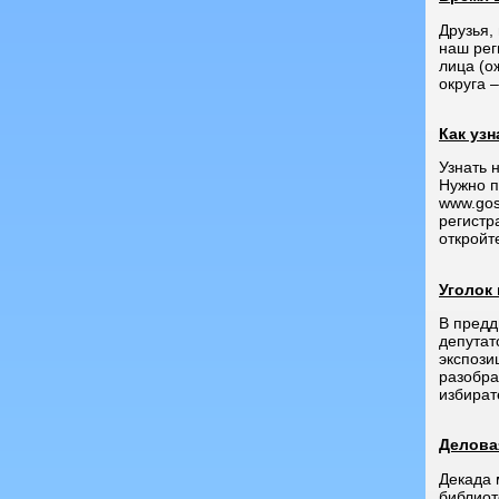
Друзья,
наш рег
лица (о
округа 
Как узн
Узнать 
Нужно п
www.gos
регистр
откройт
Уголок
В предд
депутат
экспози
разобра
избират
Делова
Декада 
библиот