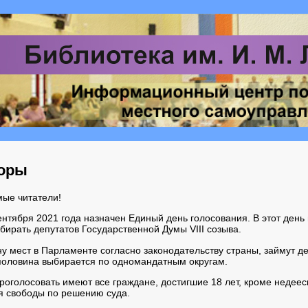
оры
ые читатели!
ентября 2021 года назначен Единый день голосования. В этот ден
збирать депутатов Государственной Думы VIII созыва.
у мест в Парламенте согласно законодательству страны, займут д
половина выбирается по одномандатным округам.
роголосовать имеют все граждане, достигшие 18 лет, кроме недее
 свободы по решению суда.