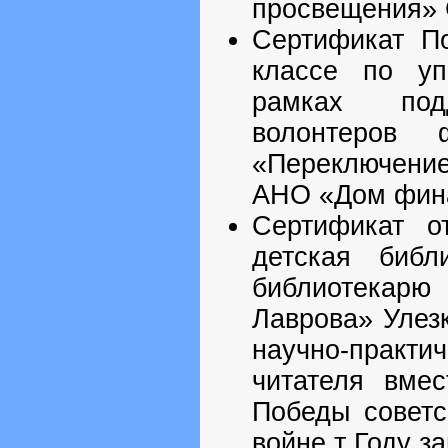
просвещения» 
Сертификат По
классе по уп
рамках под
волонтеров 
«Переключени
АНО «Дом фина
Сертификат о
детская библ
библиотекар
Лаврова» Улез
научно-прак
читателя вмес
Победы советс
войне т Году з