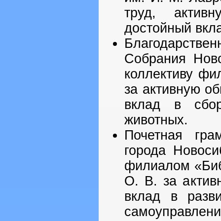
труд, актив
достойный вкла
Благодарствен
Собрания Нов
коллективу фи
за активную о
вклад в сбо
животных.
Почетная гра
города Новоси
филиалом «Биб
О. В. за акти
вклад в разви
самоуправлен