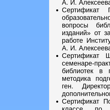
А. И. Алексеев
Сертификат 
образовательн
вопросы библ
изданий» от з
работе Инстит
А. И. Алексеев
Сертификат Ш
семенаре-пра
библиотек в 
методика подг
ген. Директ
дополнительног
Сертификат По
классе по 