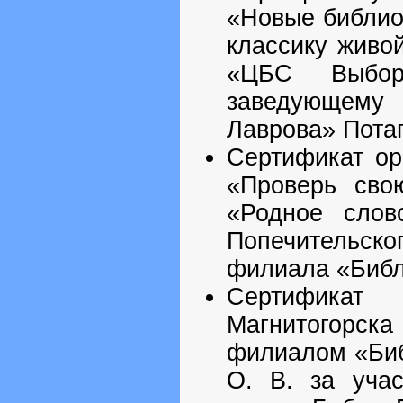
«Новые библио
классику живо
«ЦБС Выбор
заведующему
Лаврова» Потап
Сертификат ор
«Проверь сво
«Родное слов
Попечительск
филиала «Библи
Сертификат
Магнитогорс
филиалом «Биб
О. В. за уча