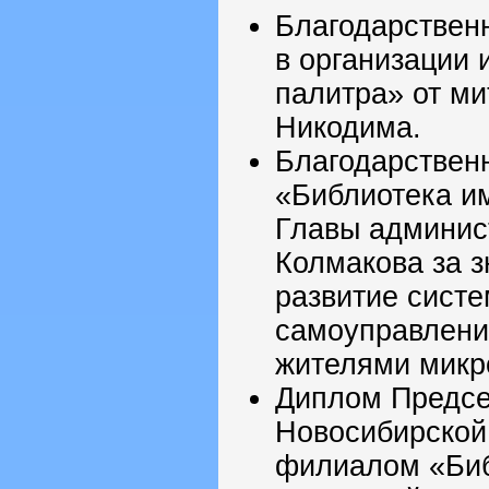
Благодарственн
в организации
палитра» от ми
Никодима.
Благодарствен
«Библиотека им
Главы админист
Колмакова за з
развитие сист
самоуправления
жителями микр
Диплом Предсе
Новосибирской
филиалом «Библ