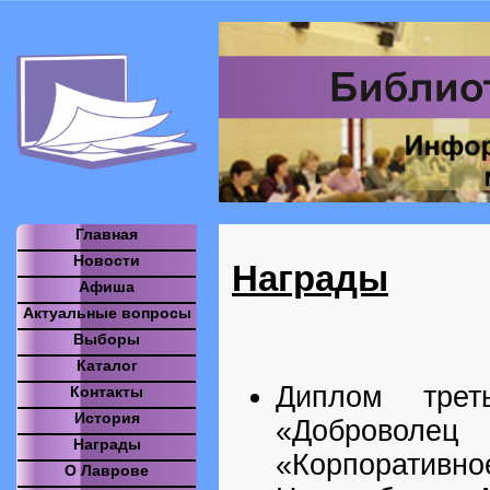
Главная
Новости
Награды
Афиша
Актуальные вопросы
Выборы
Каталог
Диплом трет
Контакты
История
«Добровол
Награды
«Корпоративн
О Лаврове