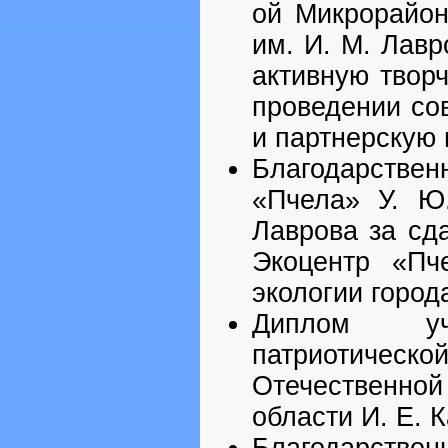
ой Микрорайо
им. И. М. Лавр
активную твор
проведении со
и партнерскую 
Благодарств
«Пчела» У. Ю
Лаврова за сд
Экоцентр «Пч
экологии город
Диплом уч
патриотическ
Отечественной
области И. Е. 