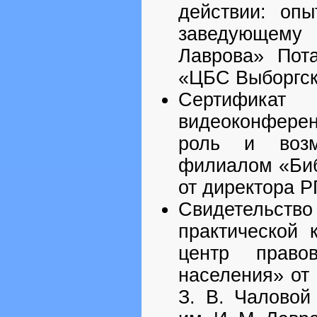
действии: оп
заведующему
Лаврова» Пот
«ЦБС Выборгско
Сертифика
видеоконфере
роль и возм
филиалом «Биб
от директора Р
Свидетельс
практической 
центр право
населения» от
З. В. Чалово