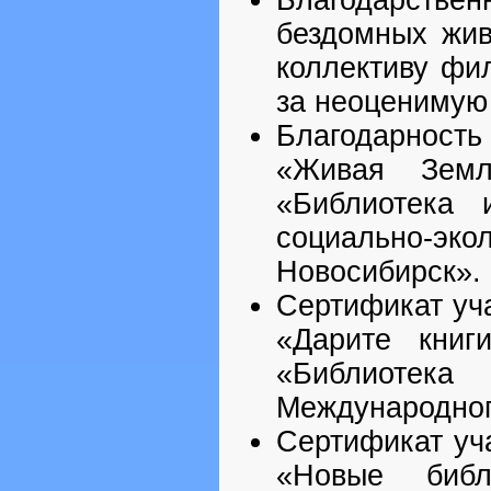
Благодарствен
бездомных жив
коллективу фи
за неоценимую
Благодарност
«Живая Земл
«Библиотека 
социально-эк
Новосибирск».
Сертификат уч
«Дарите книг
«Библиотек
Международног
Сертификат уч
«Новые библ