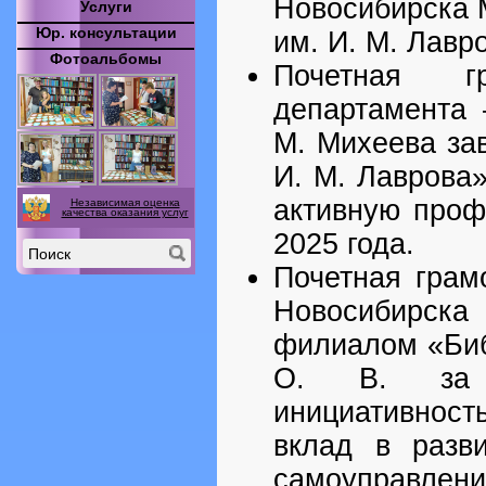
Новосибирска М
Услуги
Юр. консультации
им. И. М. Лавр
Фотоальбомы
Почетная г
департамента 
М. Михеева за
И. М. Лаврова»
активную проф
Независимая оценка
качества оказания услуг
2025 года.
Почетная грам
Новосибирск
филиалом «Биб
О. В. за а
инициативност
вклад в разви
самоуправле