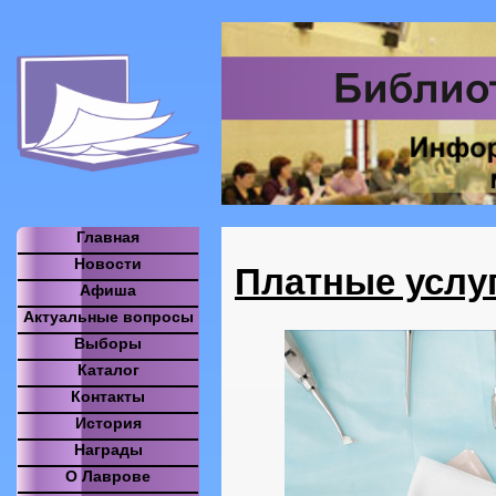
Главная
Новости
Платные услу
Афиша
Актуальные вопросы
Выборы
Каталог
Контакты
История
Награды
О Лаврове