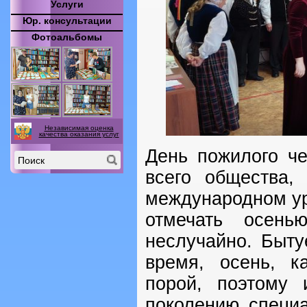
Услуги
Юр. консультации
Фотоальбомы
Независимая оценка
качества оказания услуг
День пожилого ч
всего общества,
международном ур
отмечать осен
неслучайно. Быту
время, осень, к
порой, поэтому
поколению специ