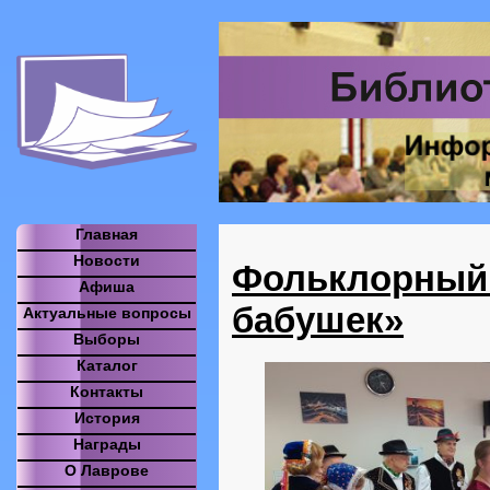
Главная
Новости
Фольклорный 
Афиша
бабушек»
Актуальные вопросы
Выборы
Каталог
Контакты
История
Награды
О Лаврове