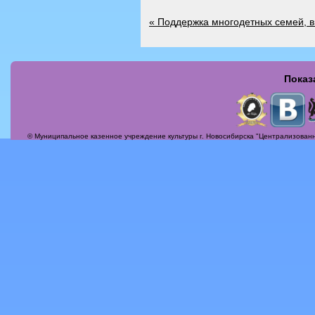
«
Поддержка многодетных семей, 
Показ
Страницы
© Муниципальное казенное учреждение культуры г. Новосибирска "Централизованн
Актуальные вопросы
Альбомы
Афиша
Бесплатная юридическая консультация
Вечер-поздравление «Сегодня мамин день!»
Илья Михайлович Лавров
История
Контакты