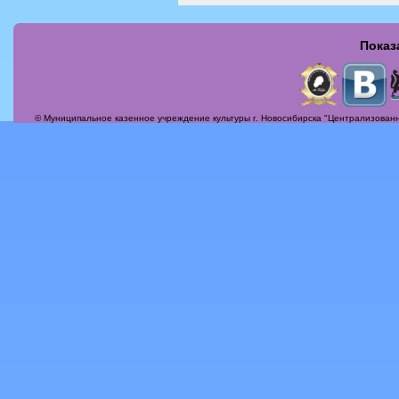
Показ
Страницы
© Муниципальное казенное учреждение культуры г. Новосибирска "Централизованн
Актуальные вопросы
Альбомы
Афиша
Бесплатная юридическая консультация
Вечер-поздравление «Сегодня мамин день!»
Илья Михайлович Лавров
История
Контакты
Награды
О себе, о жизни, о судьбе!
Периодика