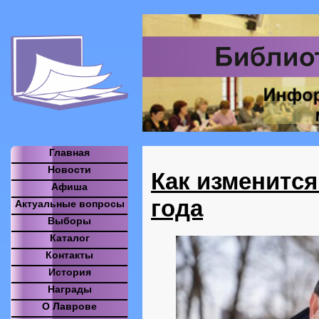
Главная
Новости
Как изменится
Афиша
года
Актуальные вопросы
Выборы
Каталог
Контакты
История
Награды
О Лаврове