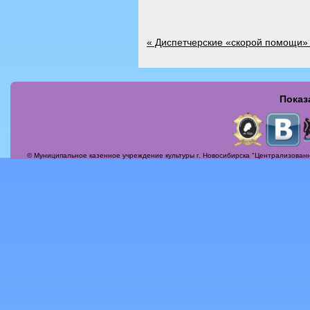
«
Диспетчерские «скорой помощи» 
Показ
Страницы
© Муниципальное казенное учреждение культуры г. Новосибирска "Централизованн
Актуальные вопросы
Альбомы
Афиша
Бесплатная юридическая консультация
Вечер-поздравление «Сегодня мамин день!»
Илья Михайлович Лавров
История