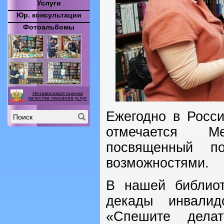
Услуги
Юр. консультации
Фотоальбомы
Независимая оценка
качества оказания услуг
Ежегодно в Росси
отмечается М
посвященный п
возможностями.
В нашей библио
декады инвалид
«Спешите делат