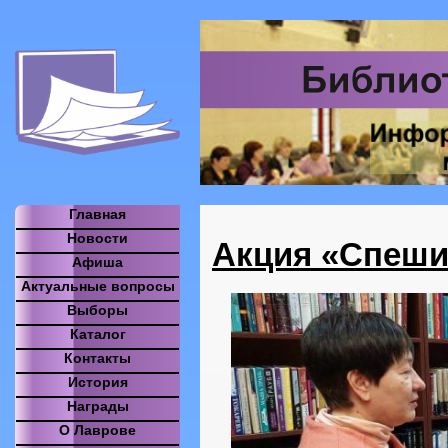
Главная
Новости
Акция «Спеши
Афиша
Актуальные вопросы
Выборы
Каталог
Контакты
История
Награды
О Лаврове