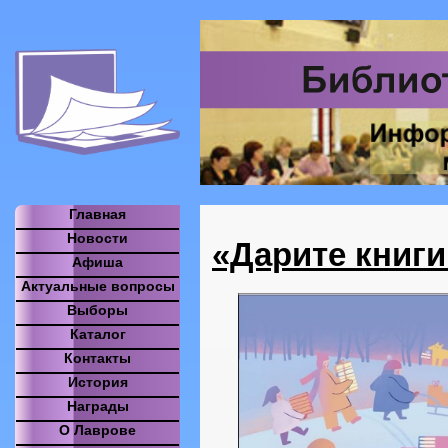
Главная
Новости
«Дарите книг
Афиша
Актуальные вопросы
Выборы
Каталог
Контакты
История
Награды
О Лаврове