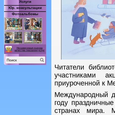
Услуги
Юр. консультации
Фотоальбомы
Независимая оценка
качества оказания услуг
Читатели библио
участниками а
приуроченной к М
Международный д
году праздничные
странах мира. 