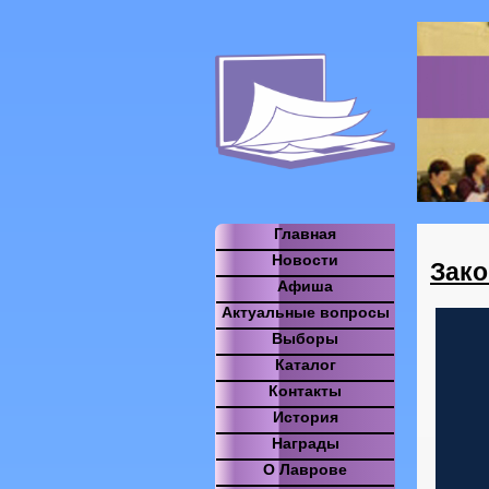
Главная
Новости
Зако
Афиша
Актуальные вопросы
Выборы
Каталог
Контакты
История
Награды
О Лаврове