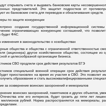
удут открывать счета и выдавать банковские карты несовершеннол
конных представителей. Это защитит подростков от противопр
уют их банковские счета для переводов и обналичивания средств.
еры по защите конкуренции
мотрено создание государственной информационной систем
ечению ограничивающих конкуренцию соглашений, что позволит 
 будет ФАС.
 изменения в законодательство о хозобществах
рные общества и общества с ограниченной ответственностью смог
еля (акционера) другое хозяйственное общество, состоящее из о
сной и целесообразной организации бизнеса.
стников СВО продлили срок действия результатов ЕГЭ
стников специальной военной операции срок действия результ
 будет приостановлен на время их участия в СВО. Это позволит и
получить образование и стать высококвалифицированными специал
ие за осквернение воинских захоронений и мемориалов
ернение воинских захоронений, памятников и других объектов, ув
Отечества или его интересов, будет грозить до пяти лет лиш
и миллионов рублей. Норма распространяется на мемориалы, ра
 пределами.