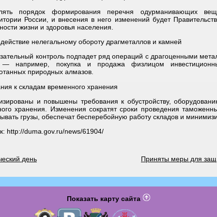
лять порядок формирования перечня одурманивающих веще
итории России, и внесения в него изменений будет Правительст
ности жизни и здоровья населения.
действие нелегальному обороту драгметаллов и камней
зательный контроль подпадет ряд операций с драгоценными мета
 — например, покупка и продажа физлицом инвестиционн
отанных природных алмазов.
ния к складам временного хранения
изированы и повышены требования к обустройству, оборудован
ого хранения. Изменения сократят сроки проведения таможенны
ывать грузы, обеспечат бесперебойную работу складов и минимиз
: http://duma.gov.ru/news/61904/
еский день
Приняты меры для защ
Показать карту сайта