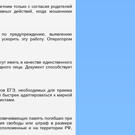
етним только с согласия родителей
авных действий, когда мошенники
ы по предупреждению, выявлению
ускорить эту работу. Оператором
ут иметь в качестве единственного
дного лица. Документ способствует
атов ЕГЭ, необходимых для приема
м быстрее адаптироваться к мирной
истами.
ековечивающих память погибших при
ения свободы или штраф в размере
сположенные и на территории РФ,