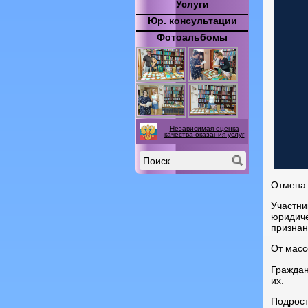
Услуги
Юр. консультации
Фотоальбомы
Независимая оценка
качества оказания услуг
Отмена 
Участни
юридиче
признан
От масс
Граждан
их.
Подрост