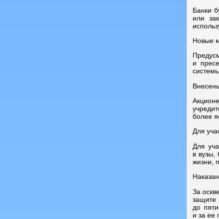
Банки б
или за
использ
Новые м
Предус
и прес
системы
Внесены
Акционе
учредит
более я
Для уча
Для уча
в вузы,
жизни, 
Наказан
За оскв
защите 
до пят
и за ее