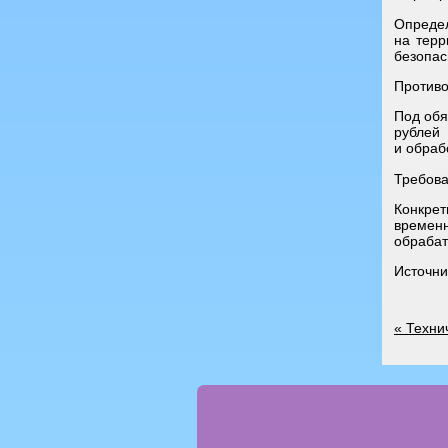
Опреде
на терр
безопас
Противо
Под обя
рублей
и обраб
Требова
Конкрет
временн
обрабат
Источник
«
Технич