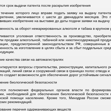
тся срок выдачи патента после раскрытия изобретения
 течение которого лицо вправе подать заявку на выдачу патен
ретении, увеличивается с шести до двенадцати месяцев. Это 
вивших изобретение на выставке до даты подачи заявки на выдачу 
венность за оборот немаркированных алкоголя и табака в крупном
ливается уголовная ответственность за производство, приобрет
ли продажи алкогольной, табачной или никотинсодержащей проду
ации, предусмотренной законодательством РФ, совершенные в 
венность за изготовление в целях сбыта и за сбыт поддельных ср
родукции.
ие качества связи на автомагистралях
нтируются вопросы строительства, реконструкции, капитального 
каций, линий связи и сооружений связи в границах полос отвода 
Это создает возможности для обеспечения дорог устойчивым сигнал
ение биологической безопасности
ются полномочия федеральных органов власти по формиров
ии, необходимой для обеспечения биологической безопасности 
нской помощи населению. Кроме того, Минздрав России сможе
ских рекомендаций.
ование перечня одурманивающих веществ