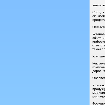
Увеличи
Срок, в
об изоб
предста
Ответст
Устанав
сбыта и
информ
ответст
такой п
Улучшен
Регламе
коммуни
дорог. 
Обеспеч
Уточня
продукц
медици
клиниче
Формир