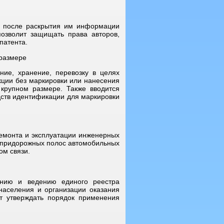
та после раскрытия им информации
позволит защищать права авторов,
патента.
 размере
ение, хранение, перевозку в целях
кции без маркировки или нанесения
крупном размере. Также вводится
едств идентификации для маркировки
ремонта и эксплуатации инженерных
и придорожных полос автомобильных
ом связи.
анию и ведению единого реестра
населения и организации оказания
т утверждать порядок применения