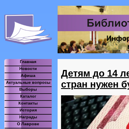
Главная
Новости
Детям до 14 л
Афиша
стран нужен б
Актуальные вопросы
Выборы
Каталог
Контакты
История
Награды
О Лаврове