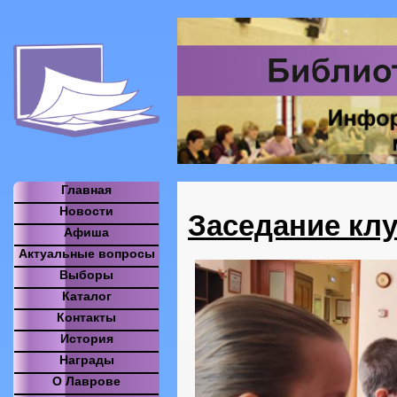
Главная
Новости
Заседание кл
Афиша
Актуальные вопросы
Выборы
Каталог
Контакты
История
Награды
О Лаврове