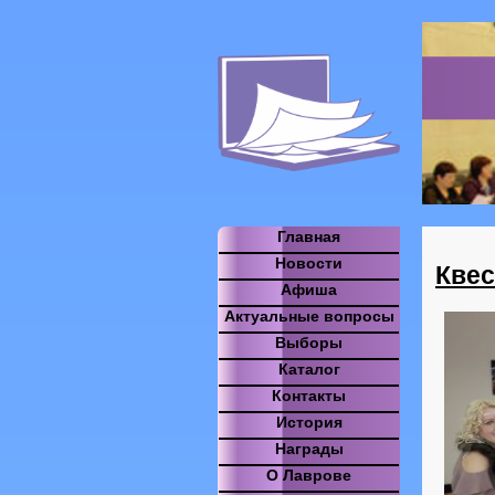
Главная
Новости
Квес
Афиша
Актуальные вопросы
Выборы
Каталог
Контакты
История
Награды
О Лаврове