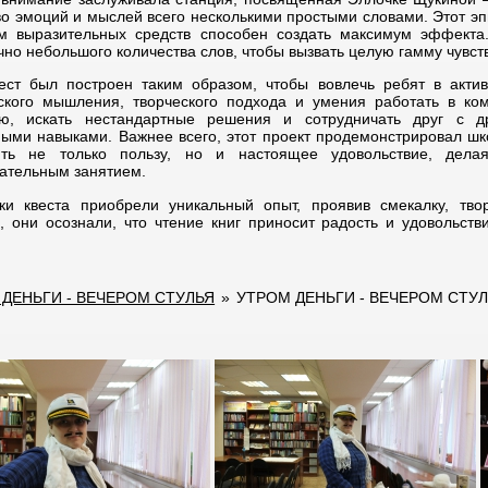
во эмоций и мыслей всего несколькими простыми словами. Этот эп
м выразительных средств способен создать максимум эффекта. 
чно небольшого количества слов, чтобы вызвать целую гамму чувст
ест был построен таким образом, чтобы вовлечь ребят в актив
ского мышления, творческого подхода и умения работать в ко
ию, искать нестандартные решения и сотрудничать друг с д
ыми навыками. Важнее всего, этот проект продемонстрировал шк
ить не только пользу, но и настоящее удовольствие, дел
ательным занятием.
ики квеста приобрели уникальный опыт, проявив смекалку, тво
, они осознали, что чтение книг приносит радость и удовольст
ДЕНЬГИ - ВЕЧЕРОМ СТУЛЬЯ
»
УТРОМ ДЕНЬГИ - ВЕЧЕРОМ СТУ