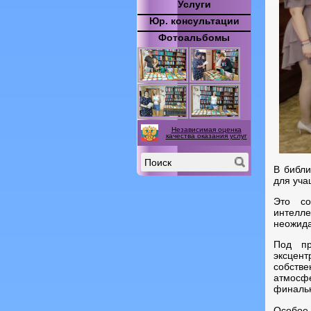
Услуги
Юр. консультации
Фотоальбомы
Независимая оценка
качества оказания услуг
В библи
для уча
Это со
интелл
неожида
Под пр
эксцен
собств
атмосф
финальн
Особое 