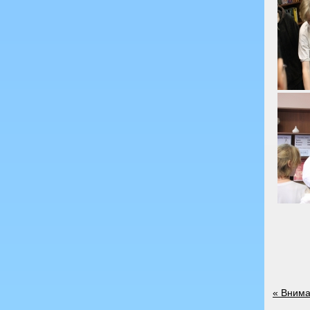
«
Вниман