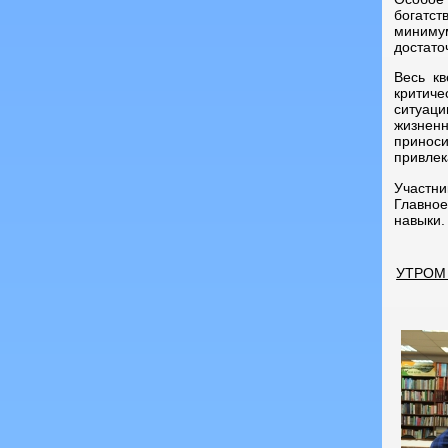
богатст
миниму
достато
Весь кв
критиче
ситуац
жизненн
принос
привлек
Участн
Главное
навыки.
УТРОМ 