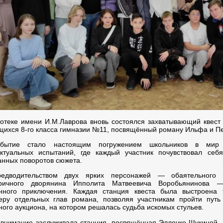
отеке имени И.М.Лаврова вновь состоялся захватывающий квест
щихся 8-го класса гимназии №11, посвящённый роману Ильфа и Пе
бытие стало настоящим погружением школьников в мир
ектуальных испытаний, где каждый участник почувствовал себ
нных поворотов сюжета.
едводительством двух ярких персонажей — обаятельного
тричного дворянина Ипполита Матвеевича Воробьянинова 
енного приключения. Каждая станция квеста была выстроена 
еру отдельных глав романа, позволяя участникам пройти путь
ого аукциона, на котором решалась судьба искомых стульев.
внимание заслуживала станция, посвящённая Эллочке Щукиной 