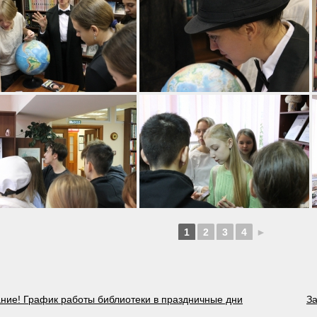
1
2
3
4
►
ие! График работы библиотеки в праздничные дни
За