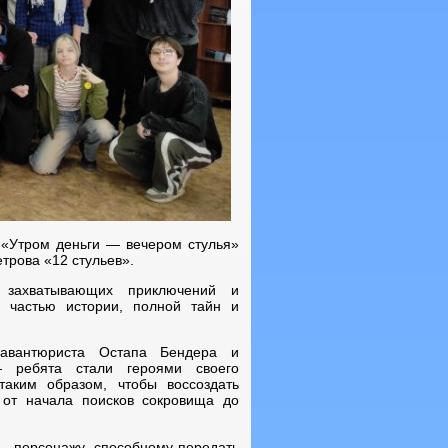
 «Утром деньги — вечером стулья»
трова «12 стульев».
 захватывающих приключений и
я частью истории, полной тайн и
 авантюриста Остапа Бендера и
— ребята стали героями своего
таким образом, чтобы воссоздать
 от начала поисков сокровища до
— персонажу, способному передать