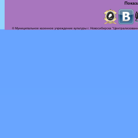
Показ
Страницы
© Муниципальное казенное учреждение культуры г. Новосибирска "Централизованн
Актуальные вопросы
Альбомы
Афиша
Бесплатная юридическая консультация
Вечер-поздравление «Сегодня мамин день!»
Илья Михайлович Лавров
История
Контакты
Награды
О себе, о жизни, о судьбе!
Периодика
Пробная галерея