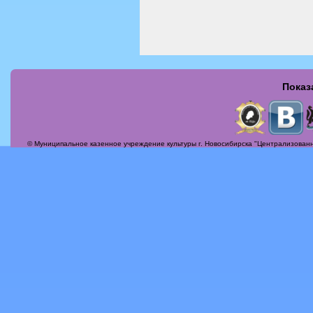
Показ
Страницы
© Муниципальное казенное учреждение культуры г. Новосибирска "Централизованн
Актуальные вопросы
Альбомы
Афиша
Бесплатная юридическая консультация
Вечер-поздравление «Сегодня мамин день!»
Илья Михайлович Лавров
История
Контакты