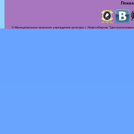
Показ
Страницы
© Муниципальное казенное учреждение культуры г. Новосибирска "Централизованн
Актуальные вопросы
Альбомы
Афиша
Бесплатная юридическая консультация
Вечер-поздравление «Сегодня мамин день!»
Илья Михайлович Лавров
История
Контакты
Награды
О себе, о жизни, о судьбе!
Периодика
Пробная галерея