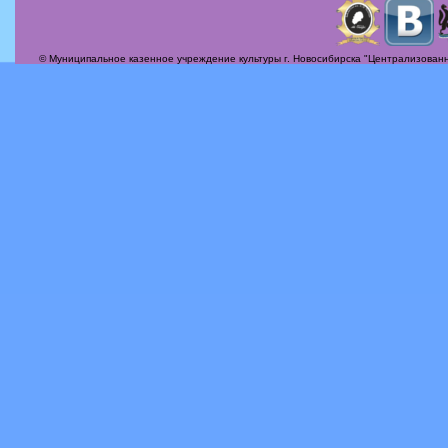
Страницы
© Муниципальное казенное учреждение культуры г. Новосибирска "Централизованн
Актуальные вопросы
Альбомы
Афиша
Бесплатная юридическая консультация
Вечер-поздравление «Сегодня мамин день!»
Илья Михайлович Лавров
История
Контакты
Награды
О себе, о жизни, о судьбе!
Периодика
Пробная галерея
Услуги