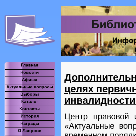
Главная
Новости
Дополнительн
Афиша
целях первич
Актуальные вопросы
Выборы
инвалидности
Каталог
Контакты
Центр правовой 
История
Награды
«Актуальные воп
О Лаврове
временном порядк