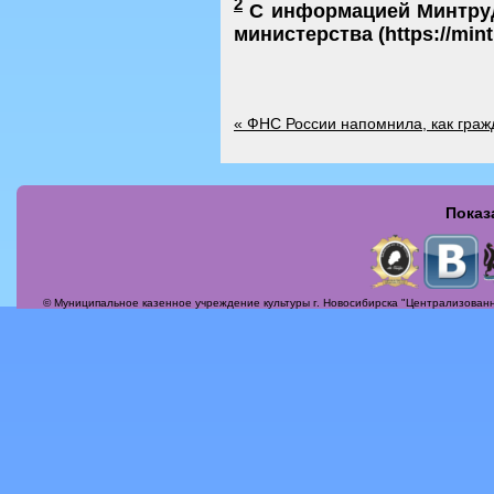
2
С информацией Минтруд
министерства (https://mintr
«
ФНС России напомнила, как гражд
Показ
Страницы
© Муниципальное казенное учреждение культуры г. Новосибирска "Централизованн
Актуальные вопросы
Альбомы
Афиша
Бесплатная юридическая консультация
Вечер-поздравление «Сегодня мамин день!»
Илья Михайлович Лавров