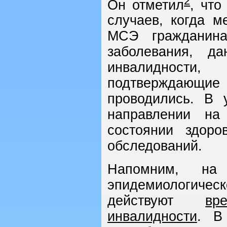
2
Он отметил
, что
случаев, когда м
МСЭ гражданина
заболевания, д
инвалидности,
подтверждающи
проводились. В 
направлении н
состоянии здоро
обследований.
Напомним, на
эпидемиолог
действуют
вр
инвалидности
. В