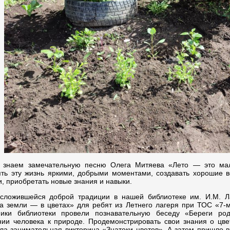
 знаем замечательную песню Олега Митяева «Лето — это мале
ть эту жизнь яркими, добрыми моментами, создавать хорошие 
и, приобретать новые знания и навыки.
 сложившейся доброй традиции в нашей библиотеке им. И.М. 
а земли — в цветах» для ребят из Летнего лагеря при ТОС «7-
ники библиотеки провели познавательную беседу «Береги род
ии человека к природе. Продемонстрировать свои знания о цвет
ла занимательная викторина «Знатоки цветов». А затем пришло 