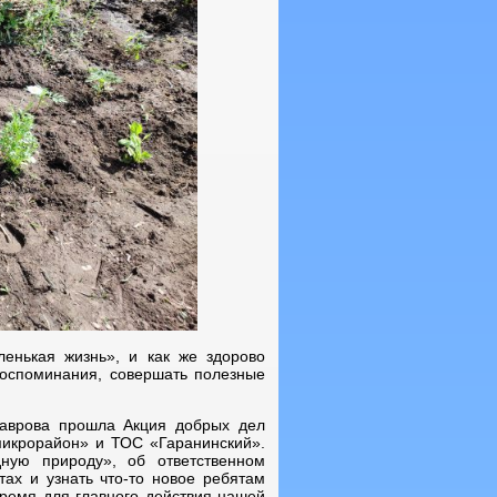
нькая жизнь», и как же здорово
воспоминания, совершать полезные
Лаврова прошла Акция добрых дел
микрорайон» и ТОС «Гаранинский».
ную природу», об ответственном
ах и узнать что-то новое ребятам
время для главного действия нашей