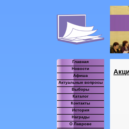
Главная
Новости
Акци
Афиша
Актуальные вопросы
Выборы
Каталог
Контакты
История
Награды
О Лаврове