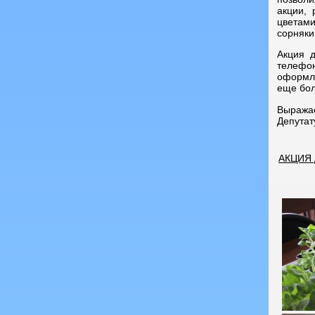
акции,
цветам
сорняки
Акция 
телефон
оформле
еще бол
Выража
Депутат
АКЦИЯ 