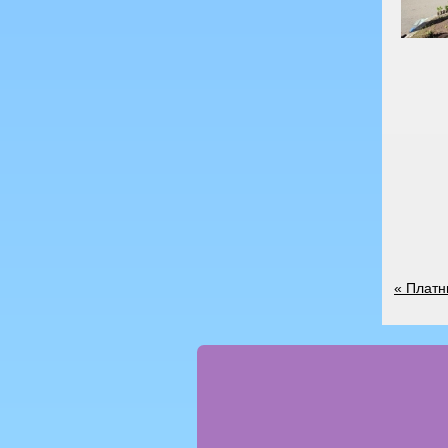
«
Платн
Стран