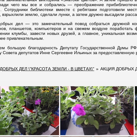
 ради чего мы все и собрались — преображение прибиблиотеч
и. Сотрудники библиотеки вместе с ребятами подготовили мест
, взрыхлили землю, сделали лунки, а затем дружно высадили рассад
добрых дел — это замечательный повод собраться дружной ко
ов, планшетов, компьютеров и на свежем воздухе поработать 
нии клумбы, завести новых друзей, а главное, уникальная возм
ее привлекательным.
ем большую благодарность Депутату Государственной Думы РФ
у Совета депутатов Инне Сергеевне Ильиных за предоставленную 
ДОБРЫХ ДЕЛ \"КРАСОТА ЗЕМЛИ - В ЦВЕТАХ\"
»
АКЦИЯ ДОБРЫХ Д