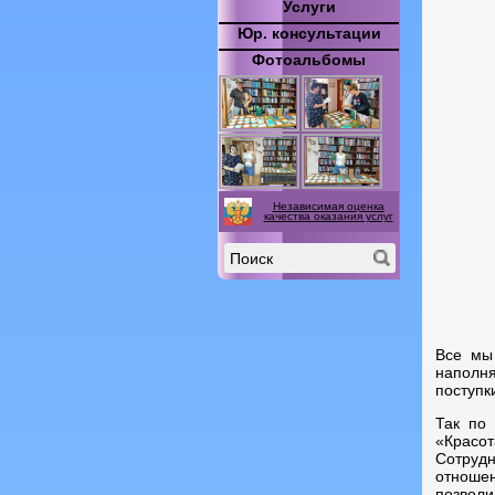
Услуги
Юр. консультации
Фотоальбомы
Независимая оценка
качества оказания услуг
Все мы
наполня
поступк
Так по
«Красот
Сотруд
отношен
позволи