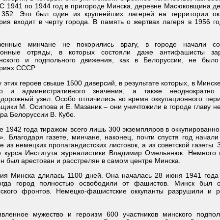
 С 1941 по 1944 год в пригороде Минска, деревне Масюковщина д
 352. Это был один из крупнейших лагерей на территории ок
рия входит в черту города. В память о жертвах лагеря в 1956 г
венные минчане не покорились врагу, в городе начали со
ионные отряды, в которых состояли даже антифашисты зар
анского и подпольного движения, как в Белоруссии, не было
риях СССР.
у этих героев свыше 1500 диверсий, в результате которых, в Минск
го и административного значения, а также неоднократно
дорожный узел. Особо отличились во время оккупационного пери
щики М. Осипова и Е. Мазаник – они уничтожили в городе главу 
ра Белоруссии В. Кубе.
е 1942 года тиражом всего лишь 300 экземпляров в оккупированн
». Благодаря газете, минчане, наконец, почти спустя год начал
е из немецких пропагандистских листовок, а из советской газеты.
о курса Института журналистики Владимир Омельянюк. Немного 
он был арестован и расстрелян в самом центре Минска.
ия Минска длилась 1100 дней. Она началась 28 июня 1941 года 
когда город полностью освободили от фашистов. Минск был о
сского фронтов. Немецко-фашистские оккупанты разрушили и ра
явленное мужество и героизм 600 участников минского подпо