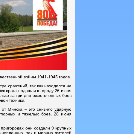
чественной войны 1941-1945 годов.
ре сражений, так как находился на
йск врага подошли к городу 26 июня
олько за три дня ожесточенных боев
овой техники.
м от Минска – это снизило ударную
упорных и тяжелых боев, 28 июня
 пригородах они создали 9 крупных
еннопленных, так и мирных жителей