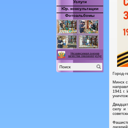
Услуги
Юр. консультации
Фотоальбомы
Независимая оценка
качества оказания услуг
Город-г
Минск с
направл
1941 г.
уничтож
Двадцат
силу и
советск
Фашисты
лагерей