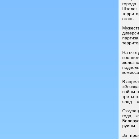
города.
Шталаг
террито
огонь.
Мужест
диверс
партиз
террито
На счет
военно
железно
подполь
комисса
В апрел
«Звязда
войны н
третьег
след – 
Оккупац
года, 
Белору
руины.
За про