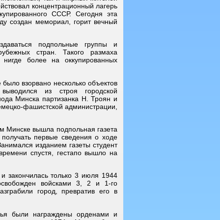
ействовал концентрационный лагерь
купированного СССР. Сегодня эта
оду создан мемориал, горит вечный
здаваться подпольные группы и
убежных стран. Такого размаха
 нигде более на оккупированных
е было взорвано несколько объектов
 выводился из строя городской
ода Минска партизанка Н. Троян и
немецко-фашистской администрации,
ом Минске вышла подпольная газета
и получать первые сведения о ходе
 Занимался изданием газеты студент
времени спустя, гестапо вышло на
и закончилась только 3 июля 1944
свобожден войсками 3, 2 и 1-го
зграбили город, превратив его в
лья были награждены орденами и