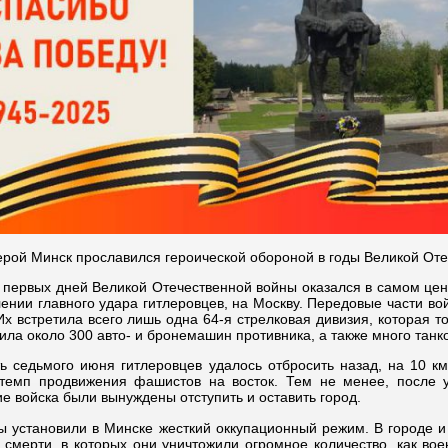
ерой Минск прославился героической обороной в годы Великой Оте
 первых дней Великой Отечественной войны оказался в самом цент
ении главного удара гитлеровцев, на Москву. Передовые части во
 Их встретила всего лишь одна 64-я стрелковая дивизия, которая т
ила около 300 авто- и бронемашин противника, а также много танк
ь седьмого июня гитлеровцев удалось отбросить назад, на 10 к
 темп продвижения фашистов на восток. Тем не менее, после 
ие войска были вынуждены отступить и оставить город.
 установили в Минске жесткий оккупационный режим. В городе и
 смерти, в которых они уничтожили огромное количество, как во