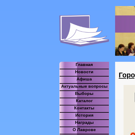
Главная
Новости
Горо
Афиша
Актуальные вопросы
Выборы
Каталог
Контакты
История
Награды
О Лаврове