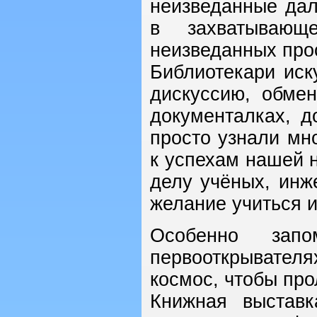
неизведанные дал
в захватываю
неизведанных про
Библиотекари иск
дискуссию, обме
документалках, д
просто узнали мн
к успехам нашей н
делу учёных, инж
желание учиться и
Особенно запо
первооткрывател
космос, чтобы про
Книжная выстав