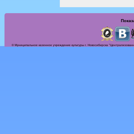
Показ
Страницы
© Муниципальное казенное учреждение культуры г. Новосибирска "Централизованн
Актуальные вопросы
Альбомы
Афиша
Бесплатная юридическая консультация
Вечер-поздравление «Сегодня мамин день!»
Илья Михайлович Лавров
История
Контакты
Награды
О себе, о жизни, о судьбе!