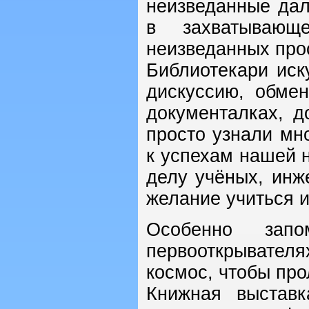
неизведанные дал
в захватываю
неизведанных про
Библиотекари иск
дискуссию, обме
документалках, д
просто узнали мн
к успехам нашей н
делу учёных, инж
желание учиться и
Особенно запо
первооткрывател
космос, чтобы про
Книжная выстав