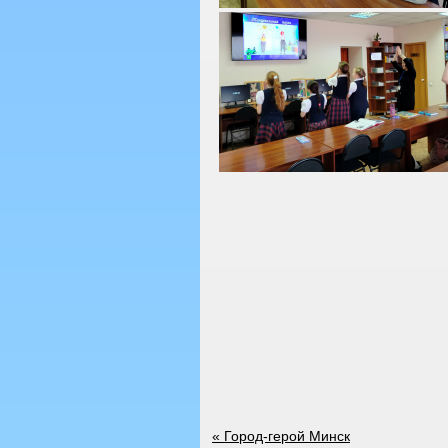
«
Город-герой Минск